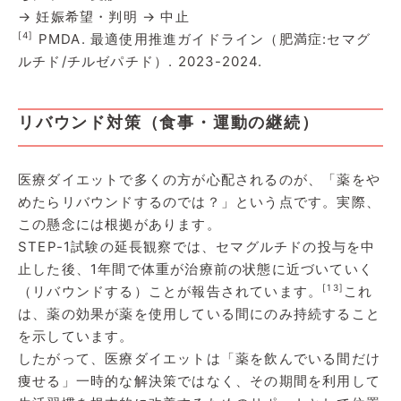
→ 妊娠希望・判明 → 中止
[4]
PMDA. 最適使用推進ガイドライン（肥満症:セマグ
ルチド/チルゼパチド）. 2023-2024.
リバウンド対策（食事・運動の継続）
医療ダイエットで多くの方が心配されるのが、「薬をや
めたらリバウンドするのでは？」という点です。実際、
この懸念には根拠があります。
STEP-1試験の延長観察では、セマグルチドの投与を中
止した後、1年間で体重が治療前の状態に近づいていく
[13]
（リバウンドする）ことが報告されています。
これ
は、薬の効果が薬を使用している間にのみ持続すること
を示しています。
したがって、医療ダイエットは「薬を飲んでいる間だけ
痩せる」一時的な解決策ではなく、その期間を利用して