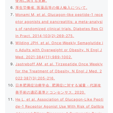
使用に関する見解.
厚生労働省. 医薬品等の個人輸入について.
Monami M, et al. Glucagon-like peptide-1 rece
ptor agonists and pancreatitis: a meta-analysi
s of randomized clinical trials. Diabetes Res Cl
in Pract. 2014;103(2):269-275.
Wilding JPH, et al. Once-Weekly Semaglutide i
n Adults with Overweight or Obesity. N Engl J
Med. 2021;384(11):989-1002.
Jastreboff AM, et al. Tirzepatide Once Weekly
for the Treatment of Obesity. N Engl J Med. 2
022;387(3):205-216.
日本肥満症治療学会. 肥満症に対する減量・代謝改
善手術の適応基準とコンセンサス. 2020.
He L, et al. Association of Glucagon-Like Pepti
de-1 Receptor Agonist Use With Risk of Gallbla