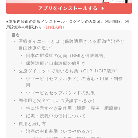
※本案内経由の新規インストール・ログインのみ対象。利用期限、利
用診療科の制限あり（
詳細規約
）
目次
医療ダイエットとは（保険適用される肥満症治療と
自由診療の違い）
日本の肥満症の定義（BMIと健康障害）
保険診療と自由診療の線引き
医療ダイエットで用いるお薬（GLP-1/GIP製剤）
ウゴービ（セマグルチド）の適応・用量・副作
用
ウゴービとセップバウンドの効果
副作用と安全性（いつ受診すべきか）
特に注意すべき副作用（胆嚢・膵炎・網膜症）
妊娠・授乳中の使用について
費用と続け方
治療の中止基準（いつやめるか）