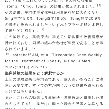
に、72週間にわたってチルゼパチドの異なる用量
[9]
（5mg、10mg、15mg）の効果が検証されました。
その結果、平均体重変化率は用量依存的に大きくなり、
5mg群で15.0%、10mg群で19.5%、15mg群で20.9%
の減少が認められました（いずれもプラセボ群と比較し
[9]
て統計的に有意）。
この試験でも、薬物療法に加えて生活習慣の改善指導が
行われており、両者の組み合わせが重要であることが示
[9]
されています。
[9]
Jastreboff AM, et al. Tirzepatide Once Weekly
for the Treatment of Obesity. N Engl J Med.
2022;387(3):205-216.
臨床試験の結果をどう解釈するか
上記の試験結果は平均値であり、個人差があることに注
意が必要です。すべての方が同じような効果を得られる
わけではありません。
また、これらの効果は食事療法・運動療法と併用した場
合のものであり、薬だけに頼った場合の効果とは異なる