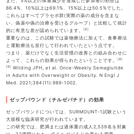
また、5%以上の体重減少を達成した参加者の割合は
86.4%、10%以上は69.1%、15%以上は50.5%でした。
これらはすべてプラセボ群(実際の薬の成分を含まな
い、偽薬や偽の治療を受けるグループ）と比較して統計
[8]
的に有意な差が認められています。
重要なのは、この試験では薬物療法に加えて、食事療法
と運動療法も並行して行われていたという点です。
つまり、薬だけでなく生活習慣の改善との組み合わせに
[8]
よって、これらの効果が得られたということです。
[8]
Wilding JPH, et al. Once-Weekly Semaglutide
in Adults with Overweight or Obesity. N Engl J
Med. 2021;384(11):989-1002.
ゼップバウンド（チルゼパチド）の効果
ゼップバウンドについては、SURMOUNT-1試験という
大規模な臨床研究が行われています。
この研究では、肥満または過体重の成人2,539名を対象