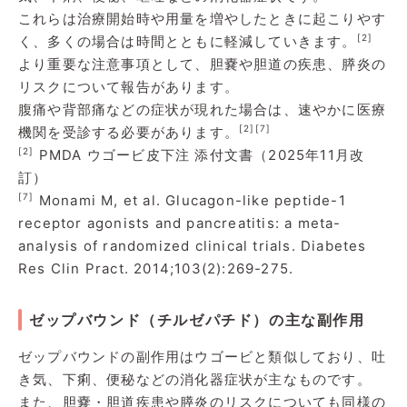
これらは治療開始時や用量を増やしたときに起こりやす
[2]
く、多くの場合は時間とともに軽減していきます。
より重要な注意事項として、胆嚢や胆道の疾患、膵炎の
リスクについて報告があります。
腹痛や背部痛などの症状が現れた場合は、速やかに医療
[2]
[7]
機関を受診する必要があります。
[2]
PMDA ウゴービ皮下注 添付文書（2025年11月改
訂）
[7]
Monami M, et al. Glucagon-like peptide-1
receptor agonists and pancreatitis: a meta-
analysis of randomized clinical trials. Diabetes
Res Clin Pract. 2014;103(2):269-275.
ゼップバウンド（チルゼパチド）の主な副作用
ゼップバウンドの副作用はウゴービと類似しており、吐
き気、下痢、便秘などの消化器症状が主なものです。
また、胆嚢・胆道疾患や膵炎のリスクについても同様の