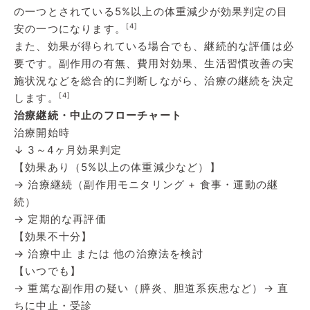
の一つとされている5%以上の体重減少が効果判定の目
[4]
安の一つになります。
また、効果が得られている場合でも、継続的な評価は必
要です。副作用の有無、費用対効果、生活習慣改善の実
施状況などを総合的に判断しながら、治療の継続を決定
[4]
します。
治療継続・中止のフローチャート
治療開始時
↓ 3～4ヶ月効果判定
【効果あり（5%以上の体重減少など）】
→ 治療継続（副作用モニタリング + 食事・運動の継
続）
→ 定期的な再評価
【効果不十分】
→ 治療中止 または 他の治療法を検討
【いつでも】
→ 重篤な副作用の疑い（膵炎、胆道系疾患など）→ 直
ちに中止・受診