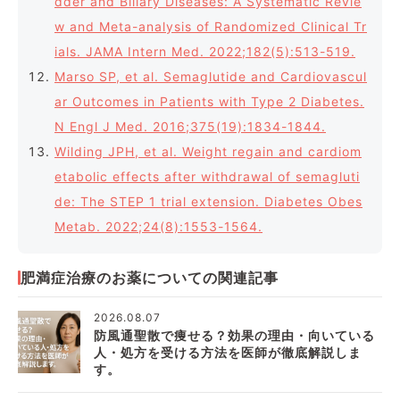
dder and Biliary Diseases: A Systematic Revie
w and Meta-analysis of Randomized Clinical Tr
ials. JAMA Intern Med. 2022;182(5):513-519.
Marso SP, et al. Semaglutide and Cardiovascul
ar Outcomes in Patients with Type 2 Diabetes.
N Engl J Med. 2016;375(19):1834-1844.
Wilding JPH, et al. Weight regain and cardiom
etabolic effects after withdrawal of semagluti
de: The STEP 1 trial extension. Diabetes Obes
Metab. 2022;24(8):1553-1564.
肥満症治療のお薬についての関連記事
2026.08.07
防風通聖散で痩せる？効果の理由・向いている
人・処方を受ける方法を医師が徹底解説しま
す。