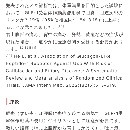
発表されたメタ解析では、体重減量を目的とした試験に
おいて、GLP-1受容体作動薬使用群で胆嚢・胆道疾患の
リスクが2.29倍（95%信頼区間: 1.64-3.18）に上昇す
[11]
ることが示されました。
右上腹部の痛み、背中の痛み、発熱、黄疸などの症状が
現れた場合は、速やかに医療機関を受診する必要があり
[2]
[3]
[11]
ます。
[11]
He L, et al. Association of Glucagon-Like
Peptide-1 Receptor Agonist Use With Risk of
Gallbladder and Biliary Diseases: A Systematic
Review and Meta-analysis of Randomized Clinical
Trials. JAMA Intern Med. 2022;182(5):513-519.
膵炎
膵炎（すい炎）は膵臓に炎症が起こる病気で、GLP-1受
容体作動薬の使用に伴うリスクとして注意が必要です。
激しい腹痛（特に上腹部から背中にかけて）、吐き気、