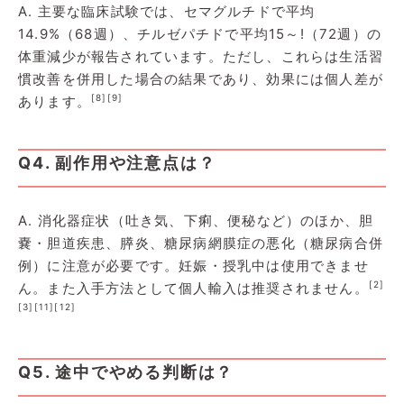
A. 主要な臨床試験では、セマグルチドで平均
14.9%（68週）、チルゼパチドで平均15～!（72週）の
体重減少が報告されています。ただし、これらは生活習
慣改善を併用した場合の結果であり、効果には個人差が
[8]
[9]
あります。
Q4. 副作用や注意点は？
A. 消化器症状（吐き気、下痢、便秘など）のほか、胆
嚢・胆道疾患、膵炎、糖尿病網膜症の悪化（糖尿病合併
例）に注意が必要です。妊娠・授乳中は使用できませ
[2]
ん。また入手方法として個人輸入は推奨されません。
[3]
[11]
[12]
Q5. 途中でやめる判断は？