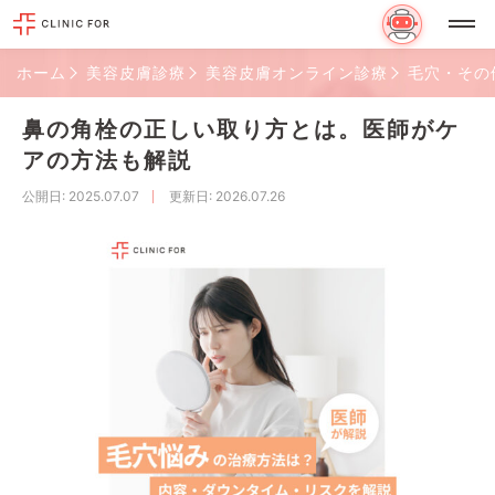
ホーム
美容皮膚診療
美容皮膚オンライン診療
毛穴・その
鼻の角栓の正しい取り方とは。医師がケ
アの方法も解説
公開日
: 2025.07.07
更新日
: 2026.07.26