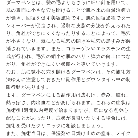
ダーマペンとは、髪の毛よりもさらに細い針を用いて、
肌の表面に小さな穴を開けることで肌本来の自然治癒力
が働き、回復を促す美容施術です。肌の回復過程でター
ンオーバーが促進され、過剰な皮脂の分泌が抑えられた
り、角栓ができにくくなったりすることによって、毛穴
が小さくなり、気になる毛穴の開きや毛穴の黒ずみが解
消されていきます。また、コラーゲンやエラスチンの生
成が行われ、毛穴の縮小や肌のハリ・弾力の向上につな
がり、角栓ができにくい状態へと導いていきます。
なお、肌に微小な穴を開けるダーマペンは、その施術方
法ゆえに注意しておきたい副作用とダウンタイム中の制
限行動があります。
まず、ダーマペンによる副作用は皮むけ、赤み、腫れ、
熱っぽさ、内出血などがあげられます。これらの症状は
施術後1週間以内程度で治まりますが、気になる点や心
配なことがあったり、症状が長引いたりする場合には、
施術を受けたクリニックに相談しましょう。
また、施術当日は、保湿剤や日焼け止めの塗布、メイク