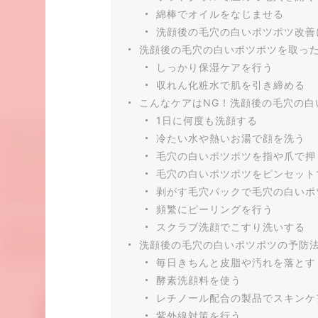
綿棒でオイルをなじませる
洗顔後の毛穴の白いポツポツ改善
洗顔後の毛穴の白いポツポツを取っ
しっかり保湿ケアを行う
収れん化粧水で肌を引き締める
こんなケアはNG！洗顔後の毛穴の白
1日に何度も洗顔する
冷たい水や熱いお湯で顔を洗う
毛穴の白いポツポツを指や爪で押
毛穴の白いポツポツをピンセット
剥がす毛穴パックで毛穴の白いポ
頻繁にピーリングを行う
スクラブ洗顔でこすり洗いする
洗顔後の毛穴の白いポツポツの予防
毎日きちんと皮脂や汚れを落とす
酵素洗顔料を使う
レチノール配合の製品でスキンケ
紫外線対策を行う