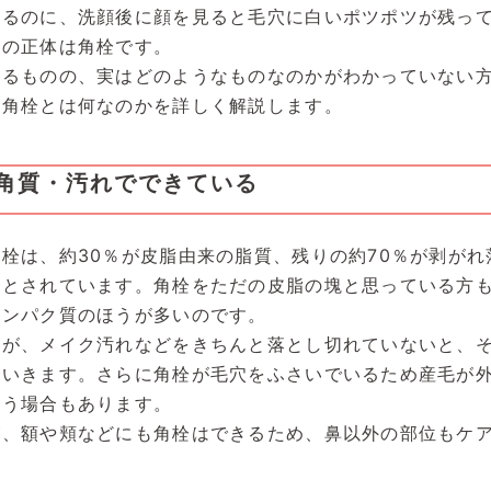
いるのに、洗顔後に顔を見ると毛穴に白いポツポツが残っ
ツの正体は角栓です。
するものの、実はどのようなものなのかがわかっていない
、角栓とは何なのかを詳しく解説します。
角質・汚れでできている
栓は、約30％が皮脂由来の脂質、残りの約70％が剥がれ
るとされています。角栓をただの皮脂の塊と思っている方
タンパク質のほうが多いのです。
すが、メイク汚れなどをきちんと落とし切れていないと、
ていきます。さらに角栓が毛穴をふさいでいるため産毛が
まう場合もあります。
が、額や頬などにも角栓はできるため、鼻以外の部位もケ