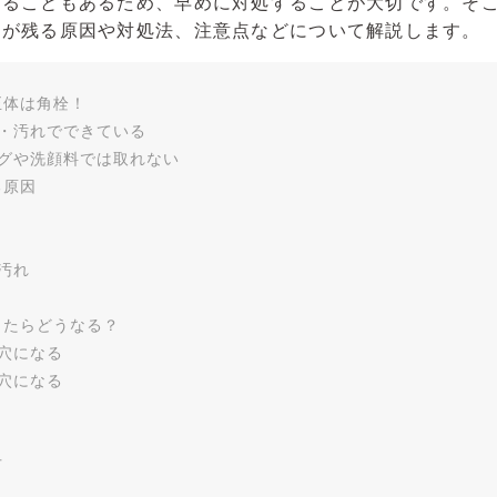
がることもあるため、早めに対処することが大切です。そ
ツが残る原因や対処法、注意点などについて解説します。
正体は角栓！
・汚れでできている
グや洗顔料では取れない
る原因
汚れ
したらどうなる？
穴になる
穴になる
方