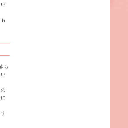
てい
方も
落ち
もい
その
外に
アす