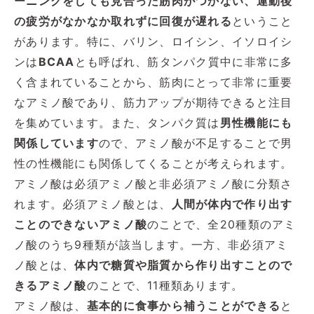
ーニングをしても見合った筋肉がつかない、運動後
の疲労がなかなか取れずに回復が遅れる
ということ
があります。特に、バリン、ロイシン、イソロイシ
ンは
BCAA
とも呼ばれ、筋タンパク質中に非常に多
く含まれていることから、筋肉にとって非常に重要
なアミノ酸であり、筋力アップが期待できると注目
を集めています。また、タンパク質は
男性機能にも
関係しています
ので、アミノ酸が不足することで男
性の性機能にも関係してくることが考えられます。
アミノ酸は必須アミノ酸と非必須アミノ酸に分類さ
れます。必須アミノ酸とは、
人間が体内で作り出す
ことのできないアミノ酸
のことで、全20種類のアミ
ノ酸のうち9種類が該当します。一方、非必須アミ
ノ酸とは、
体内で糖質や脂質から作り出すことので
きるアミノ酸
のことで、11種類あります。
アミノ酸は、
基本的に食事から補うことができる
と