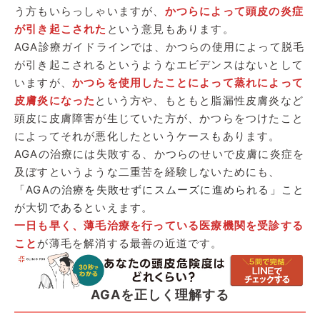
う方もいらっしゃいますが、
かつらによって頭皮の炎症
が引き起こされた
という意見もあります。
AGA診療ガイドラインでは、かつらの使用によって脱毛
が引き起こされるというようなエビデンスはないとして
いますが、
かつらを使用したことによって蒸れによって
皮膚炎になった
という方や、もともと脂漏性皮膚炎など
頭皮に皮膚障害が生じていた方が、かつらをつけたこと
によってそれが悪化したというケースもあります。
AGAの治療には失敗する、かつらのせいで皮膚に炎症を
及ぼすというような二重苦を経験しないためにも、
「
AGAの治療を失敗せずにスムーズに進められる」こと
が大切である
といえます。
一日も早く、薄毛治療を行っている医療機関を受診する
こと
が薄毛を解消する最善の近道です。
AGAを正しく理解する