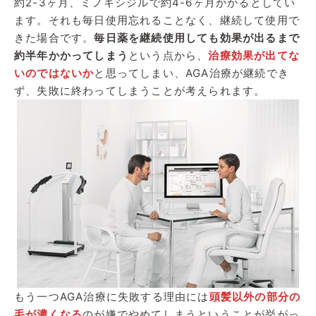
約2-3ヶ月、ミノキシジルで約4-6ヶ月かかるとしてい
ます。それも毎日使用忘れることなく、継続して使用で
きた場合です。
毎日薬を継続使用しても効果が出るまで
約半年かかってしまう
という点から、
治療効果が出てな
いのではないか
と思ってしまい、AGA治療が継続でき
ず、失敗に終わってしまうことが考えられます。
もう一つAGA治療に失敗する理由には
頭髪以外の部分の
毛が濃くなる
のが嫌でやめてしまうということが挙がっ