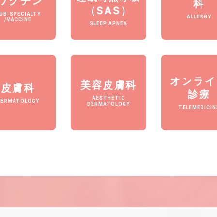
/ワクチン
科
（SAS）
UB-SPECIALTY
ALLERGY
/VACCINE
SLEEP APNEA
オンライ
美容皮膚科
皮膚科
診療
AESTHETIC
DERMATOLOGY
DERMATOLOGY
TELEMEDICIN