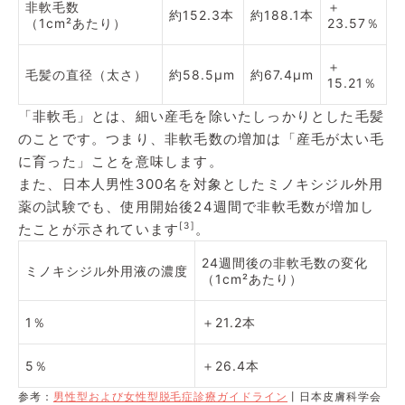
非軟毛数
＋
約152.3本
約188.1本
（1cm²あたり）
23.57％
＋
毛髪の直径（太さ）
約58.5μm
約67.4μm
15.21％
「非軟毛」とは、細い産毛を除いたしっかりとした毛髪
のことです。つまり、非軟毛数の増加は「産毛が太い毛
に育った」ことを意味します。
また、日本人男性300名を対象としたミノキシジル外用
薬の試験でも、使用開始後24週間で非軟毛数が増加し
[3]
たことが示されています
。
24週間後の非軟毛数の変化
ミノキシジル外用液の濃度
（1cm²あたり）
1％
＋21.2本
5％
＋26.4本
参考：
男性型および女性型脱毛症診療ガイドライン
丨日本皮膚科学会