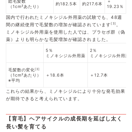
総毛髪数
＋
約182.5本
約217.6本
（1cm²あたり）
19.23％
国内で行われたミノキシジル外用薬の試験でも、48週
[3]
間の継続使用で毛髪数の増加が確認されています
。
ミノキシジル外用薬を使用した人では、プラセボ群（偽
薬）よりも明らかな毛髪増加が確認されました。
5％
2％
ミノキシジル外用薬
ミノキシジル外用薬
毛髪数の変化
[3]
（1cm²あたり）
＋18.6本
＋12.7本
※平均
これらの結果から、ミノキシジルにより十分な発毛効果
が期待できると考えられています。
【育毛】ヘアサイクルの成長期を延ばし太く
長い髪を育てる