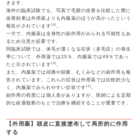
きます。
海外の臨床試験でも、写真で毛髪の改善を比較した際に
改善効果は外用薬よりも内服薬のほうが高かったという
[4]
報告がされています
。
一方で、内服薬は全身性の副作用がみられる可能性もあ
るため注意が必要です。
同臨床試験では、体毛が濃くなる症状（多毛症）の発生
率について、外用薬では25％、内服薬では49％であっ
[4]
たと示されています
。
また、内服薬では頭痛や頻脈、むくみなどの副作用も報
告されています。これらの症状は外用薬では比較的少な
[4]
く、内服薬でみられやすい症状です
。
副作用の程度には個人差がありますが、医師による定期
的な経過観察のもとで治療を継続することが重要です。
【外用薬】頭皮に直接塗布して局所的に作用
する