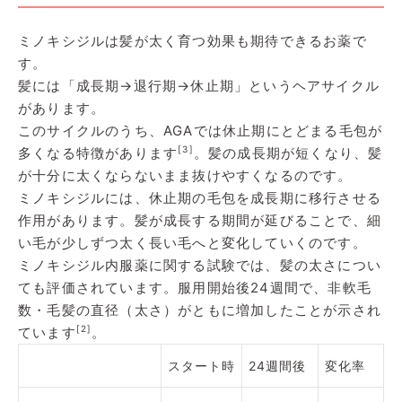
ミノキシジルは髪が太く育つ効果も期待できるお薬で
す。
髪には「成長期→退行期→休止期」というヘアサイクル
があります。
このサイクルのうち、AGAでは休止期にとどまる毛包が
[3]
多くなる特徴があります
。髪の成長期が短くなり、髪
が十分に太くならないまま抜けやすくなるのです。
ミノキシジルには、休止期の毛包を成長期に移行させる
作用があります。髪が成長する期間が延びることで、細
い毛が少しずつ太く長い毛へと変化していくのです。
ミノキシジル内服薬に関する試験では、髪の太さについ
ても評価されています。服用開始後24週間で、非軟毛
数・毛髪の直径（太さ）がともに増加したことが示され
[2]
ています
。
スタート時
24週間後
変化率