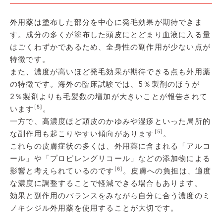
外用薬は塗布した部分を中心に発毛効果が期待できま
す。成分の多くが塗布した頭皮にとどまり血液に入る量
はごくわずかであるため、全身性の副作用が少ない点が
特徴です。
また、濃度が高いほど発毛効果が期待できる点も外用薬
の特徴です。海外の臨床試験では、5％製剤のほうが
2％製剤よりも毛髪数の増加が大きいことが報告されて
[5]
います
。
一方で、高濃度ほど頭皮のかゆみや湿疹といった局所的
[5]
な副作用も起こりやすい傾向があります
。
これらの皮膚症状の多くは、外用薬に含まれる「アルコ
ール」や「プロピレングリコール」などの添加物による
[6]
影響と考えられているのです
。皮膚への負担は、適度
な濃度に調整することで軽減できる場合もあります。
効果と副作用のバランスをみながら自分に合う濃度のミ
ノキシジル外用薬を使用することが大切です。