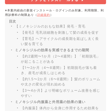
※本案内経由の新規インストール・ログインのみ対象。利用期限、利
用診療科の制限あり（
詳細規約
）
目次
【ミノキシジルのおもな効果】発毛・育毛
【発毛】毛乳頭細胞を刺激して髪の成長を促す
【育毛】ヘアサイクルの成長期を延ばし太く長
い髪を育てる
ミノキシジルの効果を実感できるまでの期間
【約2週間〜1か月（2〜4週間）】「初期脱毛」
が起こることがある
【1〜2か月（4〜8週間）】初期脱毛が落ち着
き、産毛が成長しはじめる
【約1.5〜2か月（6〜8週間）】髪のボリューム
や太さの変化が現れ始める
【3〜4か月】より明確なボリューム改善を感じ
やすい
ミノキシジル内服薬と外用薬の効果の違い
【内服薬】体内から全身に作用するため効果を