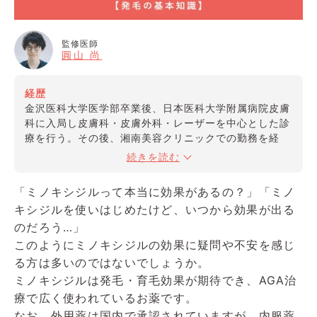
監修医師
圓山 尚
経歴
金沢医科大学医学部卒業後、日本医科大学附属病院皮膚
科に入局し皮膚科・皮膚外科・レーザーを中心とした診
療を行う。その後、湘南美容クリニックでの勤務を経
て、2019年にクリニックフォア新橋院を開院。現在は
続きを読む
クリニックフォアの監修医、Natural Skin Clinicの院長
を務める。
「ミノキシジルって本当に効果があるの？」「ミノ
キシジルを使いはじめたけど、いつから効果が出る
資格
のだろう…」
・アラガン社ボトックスビスタ認定医
このようにミノキシジルの効果に疑問や不安を感じ
・アラガン社ジュビダームビスタ認定医
る方は多いのではないでしょうか。
所属学会
ミノキシジルは発毛・育毛効果が期待でき、AGA治
・日本皮膚科学会
療で広く使われているお薬です。
・日本美容皮膚科学会
なお、外用薬は国内で承認されていますが、内服薬