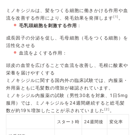
ミノキシジルは、髪をつくる細胞に働きかける作用や血
[1]
流を改善する作用により、発毛効果を発揮します
。
毛乳頭細胞を刺激する作用
：
成長因子の分泌を促し、毛母細胞（毛をつくる細胞）を
活性化させる
血流をよくする作用：
頭皮の血管を広げることで血流を改善し、毛根に酸素や
栄養を届けやすくする
ミノキシジルに関する国内外の臨床試験では、内服薬・
外用薬ともに毛髪数の増加が確認されています。
ミノキシジル内服薬の試験（男性30名を対象、1日5mg
服用）では、ミノキシジルを24週間継続すると総毛髪
[2]
数が約19％増加したことが示されていました
。
スタート時
24週間後
変化率