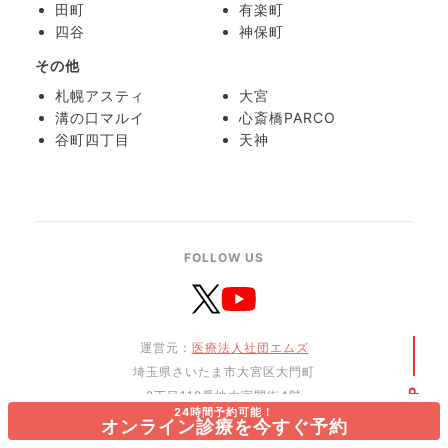
田町
有楽町
四谷
神保町
その他
札幌アスティ
大宮
溝の口マルイ
心斎橋PARCO
谷町四丁目
天神
FOLLOW US
運営元：
医療法人社団エムズ
埼玉県さいたま市大宮区大門町
PAGE TOP
2丁目118番地大宮門街4階
24時間予約可能！
オンライン診療を今すぐ予約
利用規約・特定商取引法に基づく表記