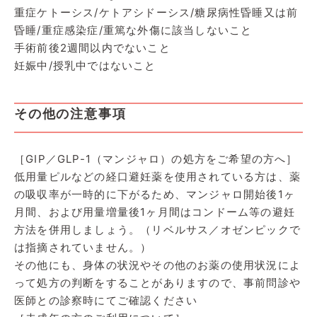
重症ケトーシス/ケトアシドーシス/糖尿病性昏睡又は前
昏睡/重症感染症/重篤な外傷に該当しないこと
手術前後2週間以内でないこと
妊娠中/授乳中ではないこと
その他の注意事項
［GIP／GLP-1（マンジャロ）の処方をご希望の方へ］
低用量ピルなどの経口避妊薬を使用されている方は、薬
の吸収率が一時的に下がるため、マンジャロ開始後1ヶ
月間、および用量増量後1ヶ月間はコンドーム等の避妊
方法を併用しましょう。（リベルサス／オゼンピックで
は指摘されていません。）
その他にも、身体の状況やその他のお薬の使用状況によ
って処方の判断をすることがありますので、事前問診や
医師との診察時にてご確認ください