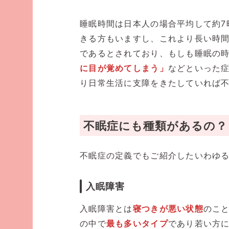
睡眠時間は日本人の場合平均して約7
きる方もいますし、これより長い時
であるとされており、もしも睡眠の
に目が覚めてしまう」
などといった
り日常生活に支障をきたしていれば
不眠症にも種類があるの？
不眠症の定義でもご紹介したいわゆ
入眠障害
入眠障害とは
寝つきが悪い状態
のこ
の中で
最も多いタイプ
であり若い方