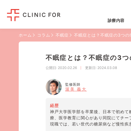
診療内容
ホーム
コラム
不眠症
不眠症とは？不眠症の3つの
不眠症とは？不眠症の3
公開日
: 2020.02.26
更新日
: 2024.03.08
監修医師
渥美 義大
経歴
神戸大学医学部を卒業後、日本で初めて
療、医学教育に関心があり同院にてチー
現職では、若い世代の糖尿病など慢性疾