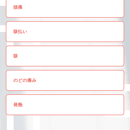
頭痛
咳払い
咳
のどの痛み
発熱