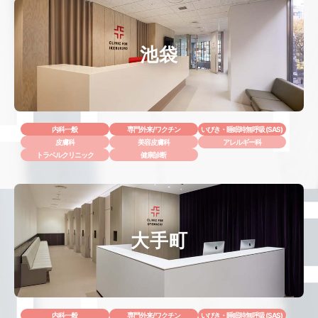
池袋
内科一般
専門外来/ワクチン
いびき・睡眠時無呼吸 (SAS)
皮膚科
美容皮膚科
アレルギー科
トラベルクリニック
健康診断
大手町
内科一般
専門外来/ワクチン
いびき・睡眠時無呼吸 (SAS)