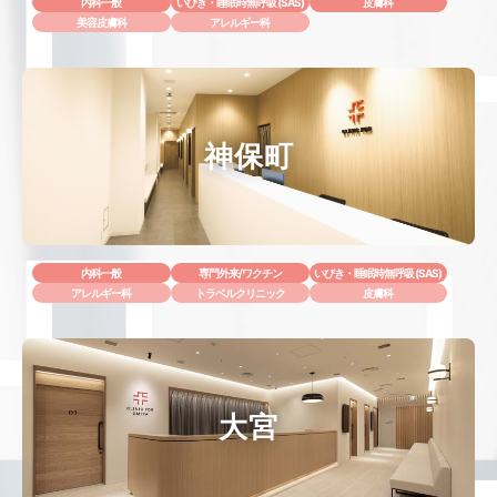
内科一般
いびき・睡眠時無呼吸 (SAS)
皮膚科
美容皮膚科
アレルギー科
神保町
内科一般
専門外来/ワクチン
いびき・睡眠時無呼吸 (SAS)
アレルギー科
トラベルクリニック
皮膚科
大宮