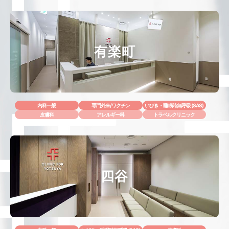
有楽町
内科一般
専門外来/ワクチン
いびき・睡眠時無呼吸 (SAS)
皮膚科
アレルギー科
トラベルクリニック
四谷