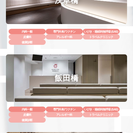
浅草橋
内科一般
専門外来/ワクチン
いびき・睡眠時無呼吸 (SAS)
皮膚科
アレルギー科
トラベルクリニック
健康診断
飯田橋
内科一般
専門外来/ワクチン
いびき・睡眠時無呼吸 (SAS)
皮膚科
アレルギー科
トラベルクリニック
健康診断