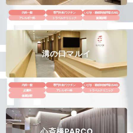
内科一般
専門外来/ワクチン
いびき・睡眠時無呼吸 (SAS)
アレルギー科
トラベルクリニック
健康診断
溝の口マルイ
内科一般
専門外来/ワクチン
いびき・睡眠時無呼吸 (SAS)
皮膚科
アレルギー科
トラベルクリニック
健康診断
心斎橋PARCO