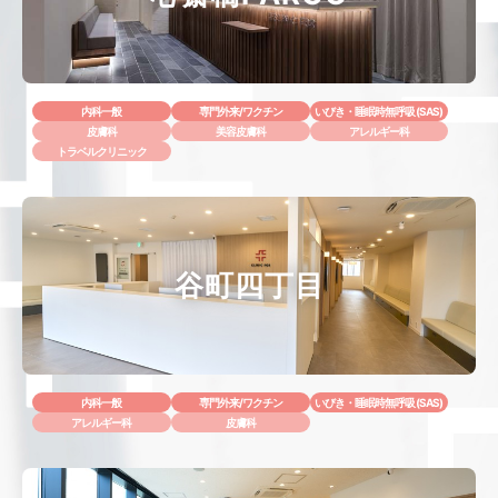
内科一般
専門外来/ワクチン
いびき・睡眠時無呼吸 (SAS)
皮膚科
美容皮膚科
アレルギー科
トラベルクリニック
谷町四丁目
内科一般
専門外来/ワクチン
いびき・睡眠時無呼吸 (SAS)
アレルギー科
皮膚科