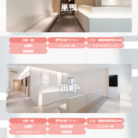
巣鴨
内科一般
専門外来/ワクチン
いびき・睡眠時無呼吸 (SAS)
皮膚科
アレルギー科
トラベルクリニック
健康診断
田町
内科一般
専門外来/ワクチン
いびき・睡眠時無呼吸 (SAS)
皮膚科
美容皮膚科
アレルギー科
トラベルクリニック
健康診断