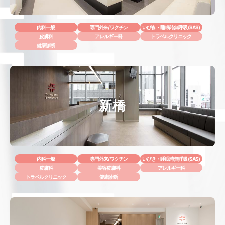
内科一般
専門外来/ワクチン
いびき・睡眠時無呼吸 (SAS)
皮膚科
アレルギー科
トラベルクリニック
健康診断
新橋
内科一般
専門外来/ワクチン
いびき・睡眠時無呼吸 (SAS)
皮膚科
美容皮膚科
アレルギー科
トラベルクリニック
健康診断