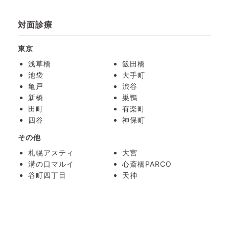
対面診療
東京
浅草橋
飯田橋
池袋
大手町
亀戸
渋谷
新橋
巣鴨
田町
有楽町
四谷
神保町
その他
札幌アスティ
大宮
溝の口マルイ
心斎橋PARCO
谷町四丁目
天神