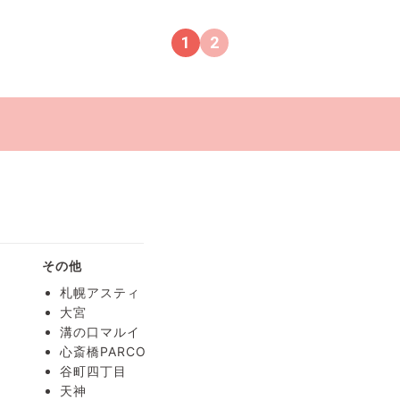
1
2
療
その他
札幌アスティ
大宮
溝の口マルイ
心斎橋PARCO
谷町四丁目
天神